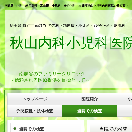
南越谷 内科 糖尿病科 高血圧 小児科 ｱﾚﾙｷﾞｰ科 皮膚科秋山小児科内科医院の検査案内
埼玉県 越谷市 南越谷 の内科・糖尿病・小児科・ｱﾚﾙｷﾞｰ科・皮膚科
秋山内科小児科医
南越谷のファミリークリニック
～信頼される医療提供を目標として～
トップページ
医院紹介
小
予防接種・抗体検査
当院での検査
当院での検査
当院での検査