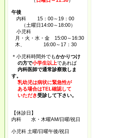
（
日曜日～11:30
）
午後
内科 15：00～19：00
（土曜日14:00～18:00）
小児科
月・火・水・金
15:00～16:30
木、
16:00～17：30
＊小児科時間外でも
かかりつけ
の方で
小学生以上
であれば
内科
医師で通常診察致しま
す。
乳幼児は病状に緊急性が
ある
場合はTEL確認して
いただき
受診して下さい。
【休診日】
内科 水・木曜AM/日曜/祝日
小児科 土曜/日曜午後
/祝日