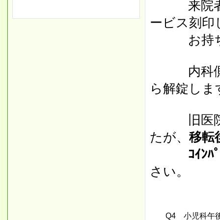
来院者は
ービス刻印
お持ち
内科側専
ら解錠しま
旧医院で
たが、
移転
ｺｲﾝﾊﾟｰ
さい。
Q4 小児科午後