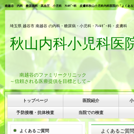
南越谷 内科 糖尿病科 高血圧 小児科 ｱﾚﾙｷﾞｰ科 皮膚科秋山小児科内科医院の「よくある
埼玉県 越谷市 南越谷 の内科・糖尿病・小児科・ｱﾚﾙｷﾞｰ科・皮膚科
秋山内科小児科医
南越谷のファミリークリニック
～信頼される医療提供を目標として～
トップページ
医院紹介
小
予防接種・抗体検査
当院での検査
よくあるご質
よくあるご質問