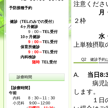
注意くださ
予防接種予約
月・
２枠
健診（TELのみでの受付）
4ヶ月健診
9：00～
TEL受付
10ヶ月健診
9：00～
TEL受付
上単独摂取
保育所健診
9：00～
TEL受付
内科検診
Q2 健診予約は
随時
TEL受付
A.
当日8:
診療時間
病児診察
【診療時間】
します。
午前
内科 8：30～11：30
１日の健
小児科 9:00～12:00