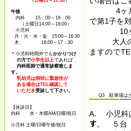
い場合はご
（
日曜日～11:30
）
4ヶ月
午後
内科 15：00～19：00
で第1子を
（土曜日14:00～18:00）
10ヶ月
小児科
月・火・水・金
15:00～16:30
大人の方
木、
16:00～17：30
ますのでT
＊小児科時間外でも
かかりつけ
の方で
小学生以上
であれば
内科
医師で通常診察致しま
す。
乳幼児は病状に緊急性が
ある
場合はTEL確認して
いただき
受診して下さい。
Q3 駐車場はど
【休診日】
A. 小児科
内科 水・木曜AM/日曜/祝日
す
。 ５台
小児科 土曜/日曜午後
/祝日