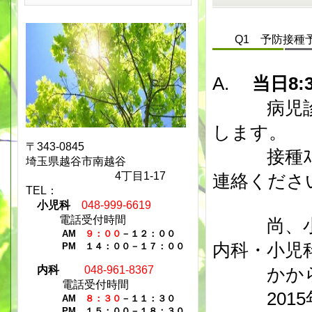
Q1 予防接種予
A.
当日8:
病児診察
します。
〒343-0845
接種ｽｹｼ
埼玉県越谷市南越谷
4丁目1-17
連絡くださ
TEL：
小児科
048-999-6619
電話受付時間
尚、小児
AM
９：００
－１２：００
内科・小児
PM １４：００－１７：００
内科
048-961-8367
かからな
電話受付時間
2015年
AM
８：３０
－１１：３０
PM １５：００－１８：３０